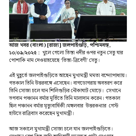
আজ খবর (বাংলা) [রাজ্য] জলপাইগুড়ি, পশ্চিমবঙ্গ,
১০/০৯/২০২৫ :
খুলে গেলো তিস্তা নদীর ওপর নতুন সেতু যার
পোশাকি নাম দেওয়াহয়েছে ‘তিস্তা-ত্রিবেণী’ সেতু।
এই মুহূর্তে জলপাইগুড়িতে আছেন মুখ্যমন্ত্রী মমতা বন্দ্যোপাধ্যায়।
গতকাল তিনি উত্তরবঙ্গে এসেছেন। বাগডোগরায় অবতরণ করে
তিনি সোজা চলে যান শিলিগুড়ির নৌকাঘাট মোড়ে। সেখানে
ভগবান পঞ্চানন বর্মার মূর্তিতে তিনি মাল্যদান করেন। গতকাল
ছিল পঞ্চানন বর্মার মৃত্যুবার্ষিকী।মঙ্গলবার উত্তরকন্যার গেস্ট
হাউসে রাত্রিবাস করেছেন মুখ্যমন্ত্রী।
আজ সকালে মুখ্যমন্ত্রী সোজা চলে যান জলপাইগুড়িতে।