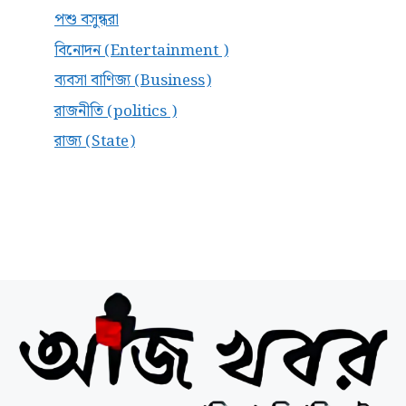
পশু বসুন্ধরা
বিনোদন (Entertainment )
ব্যবসা বাণিজ্য (Business)
রাজনীতি (politics )
রাজ্য (State)