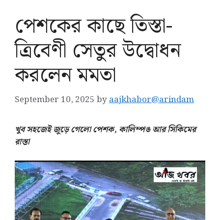
পেশকের কাছে তিস্তা-
ত্রিবেণী সেতুর উদ্বোধন
করলেন মমতা
September 10, 2025
by
aajkhabor@arindam
খুব সহজেই জুড়ে গেলো পেশক, কালিম্পঙ আর সিকিমের
রাস্তা