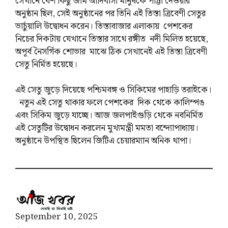
সেখানে বেশ কিছু জমি আদিবাসী মানুষকে পাট্টা দেওয়ার
অনুষ্ঠান ছিল, সেই অনুষ্ঠানের পর তিনি এই তিস্তা ত্রিবেণী সেতুর
ভার্চুয়ালি উদ্বোধন করেন। তিস্তাবাজার এলাকায় পেশকের
নিচের দিকটায় যেখানে তিস্তার সাথে রঙ্গীত নদী মিলিত হয়েছে,
অপূর্ব নৈসর্গিক শোভার মাঝে ঠিক সেখানেই এই তিস্তা ত্রিবেণী
সেতু নির্মিত হয়েছে।
এই সেতু জুড়ে দিয়েছে পশ্চিমবঙ্গ ও সিকিমের পাহাড়ি তরাইকে।
নতুন এই সেতু থাকার ফলে পেশকের দিক থেকে কালিম্পঙ
এবং সিকিম জুড়ে যাচ্ছে। আজ জলপাইগুড়ি থেকে নবনির্মিত
এই সেতুটির উদ্বোধন করলেন মুখ্যমন্ত্রী মমতা বন্দ্যোপাধ্যায়।
অনুষ্ঠানে উপস্থিত ছিলেন জিটিএ চেয়ারম্যান অনিক থাপা।
September 10, 2025