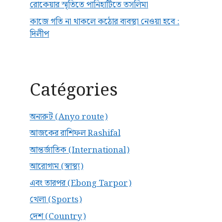
রোকেয়ার স্মৃতিতে পানিহাটিতে তসলিমা
কাজে গতি না থাকলে কঠোর ব্যবস্থা নেওয়া হবে :
দিলীপ
Catégories
অন্যরুট (Anyo route)
আজকের রাশিফল Rashifal
আন্তর্জাতিক (International)
আরোগ্যম (স্বাস্থ্য)
এবং তারপর (Ebong Tarpor)
খেলা (Sports)
দেশ (Country)