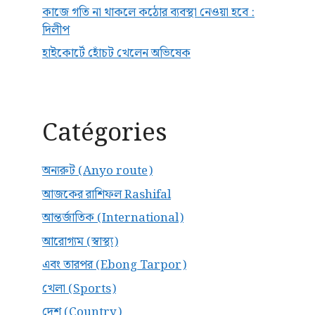
কাজে গতি না থাকলে কঠোর ব্যবস্থা নেওয়া হবে :
দিলীপ
হাইকোর্টে হোঁচট খেলেন অভিষেক
Catégories
অন্যরুট (Anyo route)
আজকের রাশিফল Rashifal
আন্তর্জাতিক (International)
আরোগ্যম (স্বাস্থ্য)
এবং তারপর (Ebong Tarpor)
খেলা (Sports)
দেশ (Country)