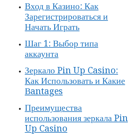
Вход в Казино: Как
Зарегистрироваться и
Начать Играть
Шаг 1: Выбор типа
аккаунта
Зеркало Pin Up Casino:
Как Использовать и Какие
Вantages
Преимущества
использования зеркала Pin
Up Casino