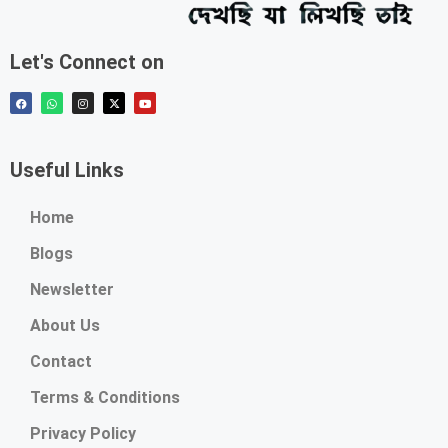
Let's Connect on
Useful Links
Home
Blogs
Newsletter
About Us
Contact
Terms & Conditions
Privacy Policy