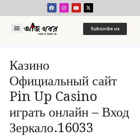
londonslot link alternatif
login congtogel
link slot online
slot deposit pulsa
togel online
bandar togel
togel online
togel online
link slot gacor
link slot gacor
link slot gacor
congtogel
playaja
slot bet 200
slot online
slot wdyuk
congtogel
congtogel
congtogel
congtogel
hartacuan
hartacuan
situs slot gacor
slot dana
situs gacor resmi
hartacuan
indosloto
danatoto
slot gacor
slot gacor
slot gacor
slot gacor
situs slot toto
slot gacor
slot gacor
slot gacor
slot777
slot gacor
slot gacor
link slot
slot gacor
situs togel
slot gacor
slot gacor
slot gacor
slot gacor
wdyuk
slot gacor
slot toto
watitoto
situs slot
situs toto
situs toto
slot
slot
slot
slot
Subscribe us
Казино
Официальный сайт
Pin Up Casino
играть онлайн – Вход
Зеркало.16033