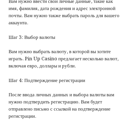
Вам нужно ввести свои личные данные, такие как
имя, фамилия, дата рождения и адрес электронной
почты. Вам нужно также выбрать пароль для вашего
аккаунта.
Шаг 3: Выбор валюты
Вам нужно выбрать валюту, в которой вы хотите
играть. Pin Up Casino предлагает несколько валют,
включая евро, доллары и рубли.
Шаг 4: Подтверждение регистрации
После ввода личных данных и выбора валюты вам
нужно подтвердить регистрацию. Вам будет
отправлено письмо с ссылкой на подтверждение
регистрации.