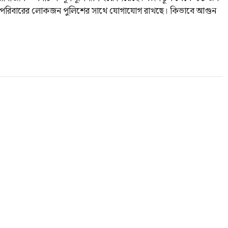
দের পরিবারের লোকজন পুলিশের সাথে যোগাযোগ রাখছে। কিভাবে আগুন