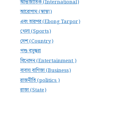
আন্তর্জাতিক (International)
আরোগ্যম (স্বাস্থ্য)
এবং তারপর (Ebong Tarpor)
খেলা (Sports)
দেশ (Country)
পশু বসুন্ধরা
বিনোদন (Entertainment )
ব্যবসা বাণিজ্য (Business)
রাজনীতি (politics )
রাজ্য (State)