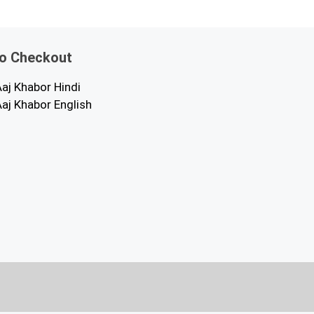
o Checkout
aj Khabor Hindi
aj Khabor English