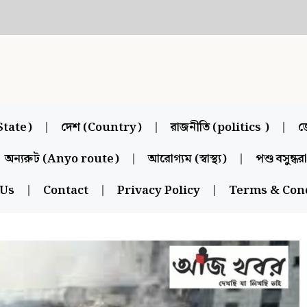
(State)
দেশ (Country)
রাজনীতি (politics )
জ
অন্যরুট (Anyo route)
আরোগ্যম (স্বাস্থ্য)
পশু বসুন্ধরা
 Us
Contact
Privacy Policy
Terms & Con