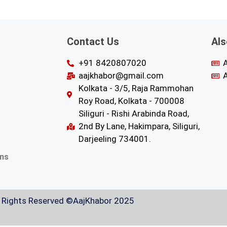
Contact Us
Als
+91 8420807020
A
aajkhabor@gmail.com
A
Kolkata - 3/5, Raja Rammohan
Roy Road, Kolkata - 700008
Siliguri - Rishi Arabinda Road,
2nd By Lane, Hakimpara, Siliguri,
Darjeeling 734001.
ons
l Rights Reserved ©AajKhabor 2025