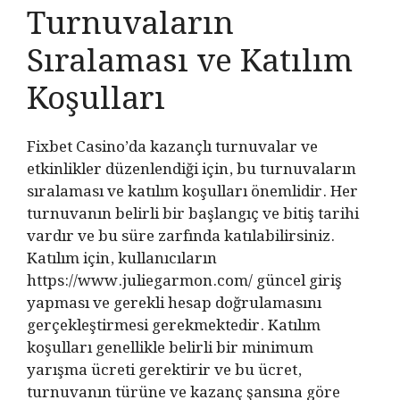
Turnuvaların
Sıralaması ve Katılım
Koşulları
Fixbet Casino’da kazançlı turnuvalar ve
etkinlikler düzenlendiği için, bu turnuvaların
sıralaması ve katılım koşulları önemlidir. Her
turnuvanın belirli bir başlangıç ve bitiş tarihi
vardır ve bu süre zarfında katılabilirsiniz.
Katılım için, kullanıcıların
https://www.juliegarmon.com/ güncel giriş
yapması ve gerekli hesap doğrulamasını
gerçekleştirmesi gerekmektedir. Katılım
koşulları genellikle belirli bir minimum
yarışma ücreti gerektirir ve bu ücret,
turnuvanın türüne ve kazanç şansına göre