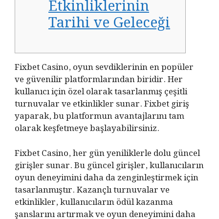
Etkinliklerinin
Tarihi ve Geleceği
Fixbet Casino, oyun sevdiklerinin en popüler
ve güvenilir platformlarından biridir. Her
kullanıcı için özel olarak tasarlanmış çeşitli
turnuvalar ve etkinlikler sunar. Fixbet giriş
yaparak, bu platformun avantajlarını tam
olarak keşfetmeye başlayabilirsiniz.
Fixbet Casino, her gün yeniliklerle dolu güncel
girişler sunar. Bu güncel girişler, kullanıcıların
oyun deneyimini daha da zenginleştirmek için
tasarlanmıştır. Kazançlı turnuvalar ve
etkinlikler, kullanıcıların ödül kazanma
şanslarını artırmak ve oyun deneyimini daha