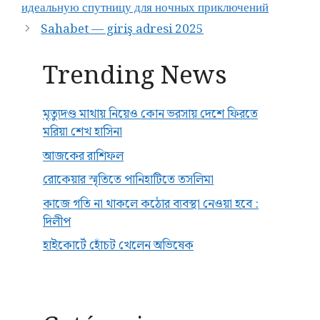
идеальную спутницу для ночных приключений
Sahabet — giriş adresi 2025
Trending News
মৃত্যুদণ্ড মাথায় নিয়েও কোন ভরসায় দেশে ফিরতে
মরিয়া শেখ হাসিনা
আজকের রাশিফল
রোকেয়ার স্মৃতিতে পানিহাটিতে তসলিমা
কাজে গতি না থাকলে কঠোর ব্যবস্থা নেওয়া হবে :
দিলীপ
হাইকোর্টে হোঁচট খেলেন অভিষেক