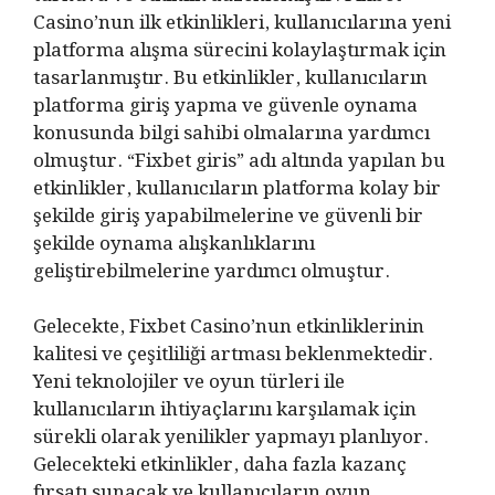
Casino’nun ilk etkinlikleri, kullanıcılarına yeni
platforma alışma sürecini kolaylaştırmak için
tasarlanmıştır. Bu etkinlikler, kullanıcıların
platforma giriş yapma ve güvenle oynama
konusunda bilgi sahibi olmalarına yardımcı
olmuştur. “Fixbet giris” adı altında yapılan bu
etkinlikler, kullanıcıların platforma kolay bir
şekilde giriş yapabilmelerine ve güvenli bir
şekilde oynama alışkanlıklarını
geliştirebilmelerine yardımcı olmuştur.
Gelecekte, Fixbet Casino’nun etkinliklerinin
kalitesi ve çeşitliliği artması beklenmektedir.
Yeni teknolojiler ve oyun türleri ile
kullanıcıların ihtiyaçlarını karşılamak için
sürekli olarak yenilikler yapmayı planlıyor.
Gelecekteki etkinlikler, daha fazla kazanç
fırsatı sunacak ve kullanıcıların oyun