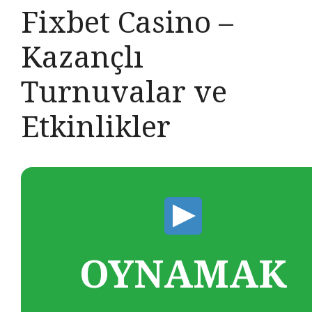
Fixbet Casino –
Kazançlı
Turnuvalar ve
Etkinlikler
OYNAMAK