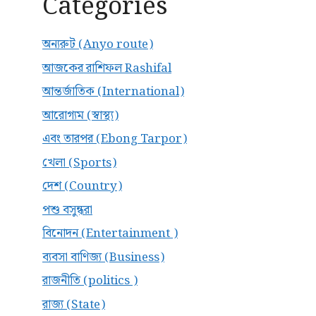
Catégories
অন্যরুট (Anyo route)
আজকের রাশিফল Rashifal
আন্তর্জাতিক (International)
আরোগ্যম (স্বাস্থ্য)
এবং তারপর (Ebong Tarpor)
খেলা (Sports)
দেশ (Country)
পশু বসুন্ধরা
বিনোদন (Entertainment )
ব্যবসা বাণিজ্য (Business)
রাজনীতি (politics )
রাজ্য (State)