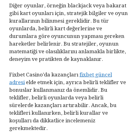
Diğer oyunlar, örneğin blackjack veya bakarat
gibi kart oyunları için, stratejik bilgiler ve oyun
kurallarının bilinmesi gereklidir. Bu tür
oyunlarda, belirli kart değerlerine ve
durumlara göre oyuncunun yapması gereken
hareketler belirlenir. Bu stratejiler, oyunun
matematiği ve olasılıklarını anlamakla birlikte,
deneyim ve pratikten de kaynaklanır.
Fixbet Casino’da kazançları
fixbet güncel
adresi
elde etmek için, ayrıca belirli teklifler ve
bonuslar kullanmanız da önemlidir. Bu
teklifler, belirli oyunlarda veya belirli
sürelerde kazançları artırabilir. Ancak, bu
teklifleri kullanırken, belirli kurallar ve
koşulları da dikkatlice incelemeniz
gerekmektedir.