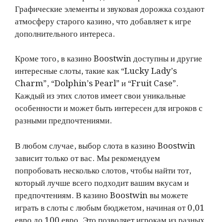
Графические элементы и звуковая дорожка создают
атмосферу старого казино, что добавляет к игре
дополнительного интереса.
Кроме того, в казино Boostwin доступны и другие
интересные слоты, такие как “Lucky Lady’s
Charm”, “Dolphin’s Pearl” и “Fruit Case”.
Каждый из этих слотов имеет свои уникальные
особенности и может быть интересен для игроков с
разными предпочтениями.
В любом случае, выбор слота в казино Boostwin
зависит только от вас. Мы рекомендуем
попробовать несколько слотов, чтобы найти тот,
который лучше всего подходит вашим вкусам и
предпочтениям. В казино Boostwin вы можете
играть в слоты с любым бюджетом, начиная от 0,01
евро до 100 евро. Это позволяет игрокам из разных