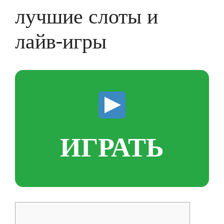
лучшие слоты и
лайв-игры
ИГРАТЬ