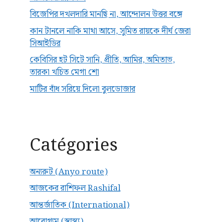
বিজেপির দখলদারি মানছি না, আন্দোলন উত্তর বঙ্গে
কান টানলে নাকি মাথা আসে, সুমিত রায়কে দীর্ঘ জেরা
সিআইডির
কেবিসির হট সিটে সানি, প্রীতি, আমির, অমিতাভ,
তারকা খচিত মেগা শো
মাটির বাঁধ সরিয়ে দিলো বুলডোজার
Catégories
অন্যরুট (Anyo route)
আজকের রাশিফল Rashifal
আন্তর্জাতিক (International)
আরোগ্যম (স্বাস্থ্য)