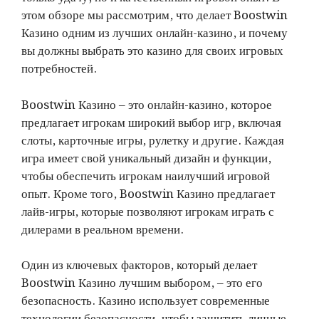
этом обзоре мы рассмотрим, что делает Boostwin
Казино одним из лучших онлайн-казино, и почему
вы должны выбрать это казино для своих игровых
потребностей.
Boostwin Казино – это онлайн-казино, которое
предлагает игрокам широкий выбор игр, включая
слоты, карточные игры, рулетку и другие. Каждая
игра имеет свой уникальный дизайн и функции,
чтобы обеспечить игрокам наилучший игровой
опыт. Кроме того, Boostwin Казино предлагает
лайв-игры, которые позволяют игрокам играть с
дилерами в реальном времени.
Один из ключевых факторов, который делает
Boostwin Казино лучшим выбором, – это его
безопасность. Казино использует современные