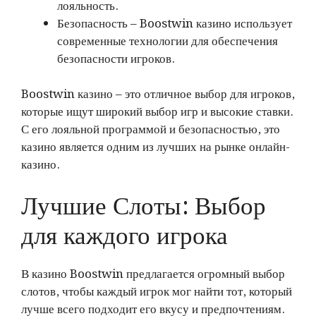
лояльность.
Безопасность – Boostwin казино использует
современные технологии для обеспечения
безопасности игроков.
Boostwin казино – это отличное выбор для игроков,
которые ищут широкий выбор игр и высокие ставки.
С его лояльной программой и безопасностью, это
казино является одним из лучших на рынке онлайн-
казино.
Лучшие Слоты: Выбор
для каждого игрока
В казино Boostwin предлагается огромный выбор
слотов, чтобы каждый игрок мог найти тот, который
лучше всего подходит его вкусу и предпочтениям.