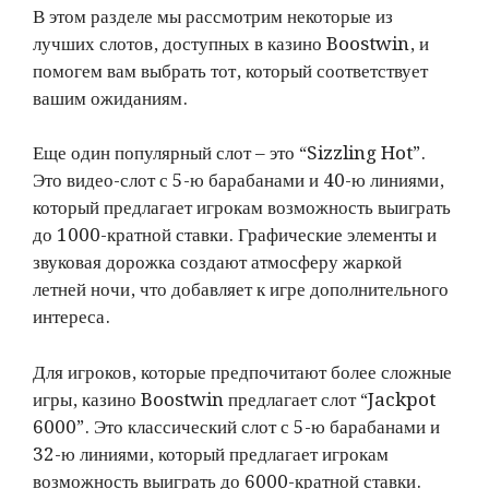
В этом разделе мы рассмотрим некоторые из
лучших слотов, доступных в казино Boostwin, и
помогем вам выбрать тот, который соответствует
вашим ожиданиям.
Еще один популярный слот – это “Sizzling Hot”.
Это видео-слот с 5-ю барабанами и 40-ю линиями,
который предлагает игрокам возможность выиграть
до 1000-кратной ставки. Графические элементы и
звуковая дорожка создают атмосферу жаркой
летней ночи, что добавляет к игре дополнительного
интереса.
Для игроков, которые предпочитают более сложные
игры, казино Boostwin предлагает слот “Jackpot
6000”. Это классический слот с 5-ю барабанами и
32-ю линиями, который предлагает игрокам
возможность выиграть до 6000-кратной ставки.