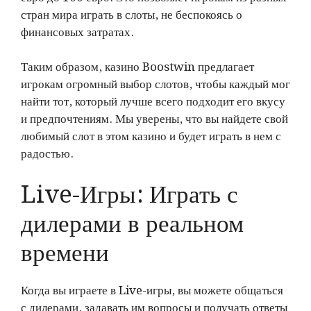
стран мира играть в слоты, не беспокоясь о
финансовых затратах.
Таким образом, казино Boostwin предлагает
игрокам огромный выбор слотов, чтобы каждый мог
найти тот, который лучше всего подходит его вкусу
и предпочтениям. Мы уверены, что вы найдете свой
любимый слот в этом казино и будет играть в нем с
радостью.
Live-Игры: Играть с
дилерами в реальном
времени
Когда вы играете в Live-игры, вы можете общаться
с дилерами, задавать им вопросы и получать ответы