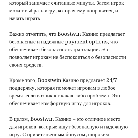
который занимает считанные минуты. Затем игрок
может выбрать игру, которая ему понравится, и
начать играть.
Важно отметить, что Boostwin Казино предлагает
безопасные и надежные payment options, что
обеспечивает безопасность транзакций. Это
позволяет игрокам не беспокоиться о безопасности
своих средств.
Кроме того, Boostwin Казино предлагает 24/7
поддержку, которая поможет игрокам в любое
время, если возникнет какая-либо проблема. Это
обеспечивает комфортную игру для игроков.
В целом, Boostwin Казино – это отличное место
для игроков, которые ищут безопасную и надежную
игру. С приветственным бонусом, широким