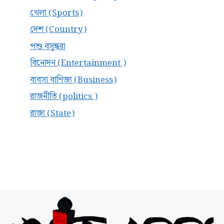
খেলা (Sports)
দেশ (Country)
পশু বসুন্ধরা
বিনোদন (Entertainment )
ব্যবসা বাণিজ্য (Business)
রাজনীতি (politics )
রাজ্য (State)