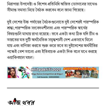
নিরাপত্তা উপদেষ্টা ও বিশেষ প্রতিনিধি অজিত ডোভালের সাথেও
সীমান্ত সমস্যা নিয়ে বৈঠক করবেন বলে জানা গিয়েছে।
দুই দেশের উচ্চ পর্যায়ের বৈঠকগুলোতে দুই দেশেরই পারস্পরিক
শ্রদ্ধা,পারস্পরিক সংবেদনশীলতা এবং পারস্পরিক স্বার্থের
বিষয়গুলি মাথায় রাখা হয়েছে। তবে একটা কথা ঠিক যদি চীন ও
ভারতের মত দুটি অর্থনৈতিক সমৃদ্ধশালী দেশ একসাথে মিলে
যায় এবং বাণিজ্য করতে শুরু করে তবে তা দুইদেশের অর্থনীতির
পক্ষেই বেশ ভালো এবং ইতিবাচক একটা দিক বলে মনে করছে
ওয়াকিবহাল মহল।