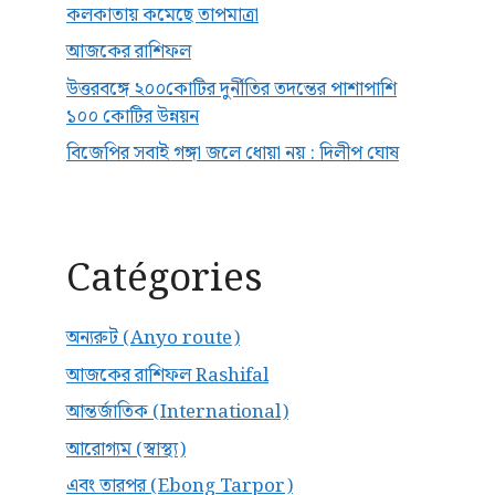
কলকাতায় কমেছে তাপমাত্রা
আজকের রাশিফল
উত্তরবঙ্গে ২০০কোটির দুর্নীতির তদন্তের পাশাপাশি
১০০ কোটির উন্নয়ন
বিজেপির সবাই গঙ্গা জলে ধোয়া নয় : দিলীপ ঘোষ
Catégories
অন্যরুট (Anyo route)
আজকের রাশিফল Rashifal
আন্তর্জাতিক (International)
আরোগ্যম (স্বাস্থ্য)
এবং তারপর (Ebong Tarpor)