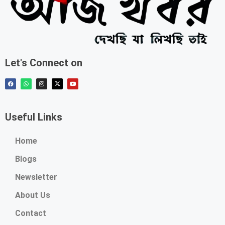
Let's Connect on
Useful Links
Home
Blogs
Newsletter
About Us
Contact