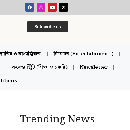
londonslot link alternatif
login congtogel
link slot online
slot deposit pulsa
togel online
bandar togel
togel online
togel online
link slot gacor
link slot gacor
link slot gacor
congtogel
playaja
slot bet 200
slot online
slot wdyuk
congtogel
congtogel
congtogel
congtogel
hartacuan
hartacuan
situs slot gacor
slot dana
situs gacor resmi
hartacuan
indosloto
danatoto
slot gacor
slot gacor
slot gacor
slot gacor
situs slot toto
slot gacor
slot gacor
slot gacor
slot777
slot gacor
slot gacor
link slot
slot gacor
situs togel
slot gacor
slot gacor
slot gacor
slot gacor
wdyuk
slot gacor
slot toto
watitoto
situs slot
situs toto
situs toto
slot
slot
slot
slot
Subscribe us
্যোতিষ ও আধ্যাত্মিকতা
বিনোদন (Entertainment )
কলেজ স্ট্রিট (শিক্ষা ও চাকরি)
Newsletter
ditions
Trending News