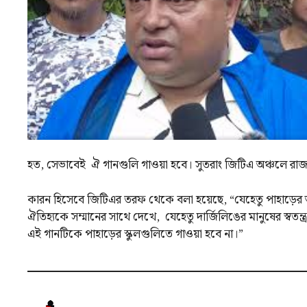
হত, সেভাবেই ঐ গানগুলি গাওয়া হবে। সুতরাং জিটিএ অঞ্চলে রাজ
কারন হিসেবে জিটিএর তরফ থেকে বলা হয়েছে, “যেহেতু পাহাড়ের ভাষা,
ঐতিহ্যকে সম্মানের সাথে দেখে, যেহেতু দার্জিলিঙের মানুষের স্বতন্ত্
এই গানটিকে পাহাড়ের স্কুলগুলিতে গাওয়া হবে না।”