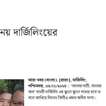
নয় দার্জিলিংয়ের
আজ খবর (বাংলা), [রাজ্য], দার্জিলিং,
পশ্চিমবঙ্গ, ০৮/১১/২০২৫ : ‘
বাংলার মাটি, বাংলার
জল’ গানটি দার্জিলিং এর স্কুলে স্কুলে গাওয়া হবে না
বলে জানিয়ে দিলেন জিটিএ প্রধান অনীত থাপা।.