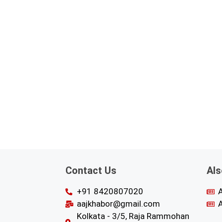
Contact Us
Als
+91 8420807020
A
aajkhabor@gmail.com
A
Kolkata - 3/5, Raja Rammohan