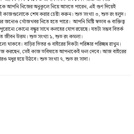
মানুষকে আপনি নিজের অনুকূলে নিয়ে আসতে পারেন, এই গুণ দিয়েই
কাজগুলোকে শেষ করার চেষ্টা করুন। শুভ সংখ্যা ৩, শুভ রং হলুদ।
ন্যেও খোঁজখবর নিতে হতে পারে। আপনি মিষ্টি স্বভাব ও ব্যক্তিত্ব
পুরোনো কোনো বন্ধুর সাথে কলহের যোগ রয়েছে। যতটা সম্ভব বিতর্ক
িত জীবন উত্তম। শুভ সংখ্যা ১, শুভ রং কমলা।
থাকবে। বাড়ির ভিতর ও বাইরের দিকটা পরিষ্কার পরিচ্ছন্ন রাখুন।
নি যে কাজ করছেন, সেই কাজ ভবিষ্যতে আপনাকেই ফল দেবে। আজ বাইরের
 মধুর হয়ে উঠবে। শুভ সংখ্যা ৭, শুভ রং সাদা।