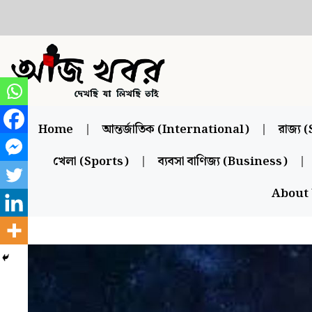
Home
আন্তর্জাতিক (International)
রাজ্য 
খেলা (Sports)
ব্যবসা বাণিজ্য (Business)
About