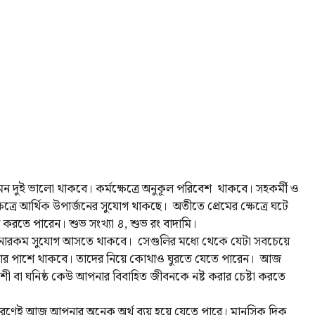
দুই ভালো থাকবে। কর্মক্ষেত্রে অনুকূল পরিবেশ থাকবে। সহকর্মী ও
ক্ষেত্রে আর্থিক উপার্জনের সুযোগ থাকছে। অতীতে প্রেমের ক্ষেত্রে ঘটে
করতে পারেন। শুভ সংখ্যা ৪, শুভ রং বাদামি।
নানারকম সুযোগ আসতে থাকবে। সেগুলির মধ্যে থেকে যেটা সবচেয়ে
আপনার পাশে থাকবে। তাদের নিয়ে কোথাও ঘুরতে যেতে পারেন। আজ
িবেশী বা ঘনিষ্ঠ কেউ আপনার বিবাহিত জীবনকে নষ্ট করার চেষ্টা করতে
ণেই আজ আপনার অনেক অর্থ ব্যয় হয়ে যেতে পারে। মানসিক দিক