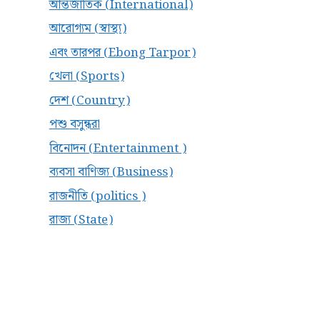
আন্তর্জাতিক (International)
আরোগ্যম (স্বাস্থ্য)
এবং তারপর (Ebong Tarpor)
খেলা (Sports)
দেশ (Country)
পশু বসুন্ধরা
বিনোদন (Entertainment )
ব্যবসা বাণিজ্য (Business)
রাজনীতি (politics )
রাজ্য (State)