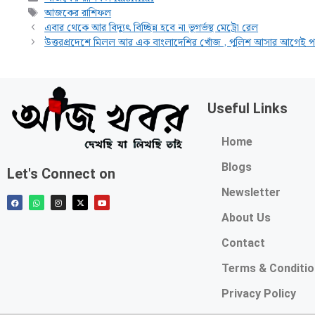
আজকের রাশিফল
এবার থেকে আর বিদ্যুৎ বিচ্ছিন্ন হবে না ভূগর্ভস্থ মেট্রো রেল
উত্তরপ্রদেশে মিলল আর এক বাংলাদেশির খোঁজ , পুলিশ আসার আগেই 
Useful Links
Home
Blogs
Let's Connect on
Newsletter
About Us
Contact
Terms & Conditi
Privacy Policy