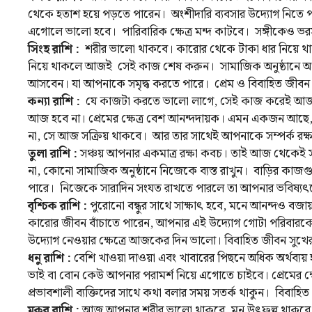
থেকে হতাশ হয়ে পড়তে পারেন। অংশীদারি ব্যবসার উদ্যোগ নিতে প
এগোলে ভালো হবে। পারিবারিক ক্ষেত্র মন্দ কাটবে। সঙ্গীকেও ভরস
সিংহ রাশি :
শরীর ভালো থাকবে। কারোর থেকে টাকা ধার নিয়ে 
নিয়ে থাকলে আজই সেই কাজ শেষ করুন। সামাজিক অনুষ্ঠানে অংশ নিতে
আসবেন। যা আপনাকে সমৃদ্ধ করতে পারে। প্রেম ও বিবাহিত জীবন অত
কন্যা রাশি :
যে কাজটা করতে ভালো লাগে, সেই কাজ করেই আজকের
আজ হবে না। প্রেমের ক্ষেত্র বেশ আনন্দদায়ক। এমন একজন আছ
না, সে আজ সক্রিয় থাকবে। আর তার সাথেই আপনাকে সম্পর্ক রক্ষা
তুলা রাশি :
সঞ্চয় আপনার একমাত্র রক্ষা কবচ। তাই আজ থেকেই সঞ
না, কোনো সামাজিক অনুষ্ঠানে নিজেকে ব্যস্ত রাখুন। বাড়ির কা
পারে। নিজেকে সারাদিন সংযত রাখতে পারলে তা আপনার ভবিষ্যৎক
বৃশ্চিক রাশি :
পুরোনো বন্ধুর সাথে সাক্ষাৎ হবে, মনে আনন্দও ব
কারোর জীবন বাঁচাতে পারেন, আপনার এই উদ্যোগ গোটা পরিবারকে
উদ্যোগ নেওয়ার ক্ষেত্রে আজকের দিন ভালো। বিবাহিত জীবন সুখের
ধনু রাশি :
বেশি খাওয়া দাওয়া এবং খাবারের পিছনে অধিক অর্থব্যয় হ
ভাই বা বোন কেউ আপনার পরামর্শ নিয়ে এগোতে চাইবে। প্রেমের ক্ষেত্
প্রভাবশালী ব্যক্তিদের সাথে কথা বলার সময় সতর্ক থাকুন। বিবাহিত
মকর রাশি :
আজ আপনার শরীর ভালো থাকবে, মন উৎফুল্ল থাক