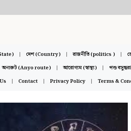
(State)
দেশ (Country)
রাজনীতি (politics )
জ
অন্যরুট (Anyo route)
আরোগ্যম (স্বাস্থ্য)
পশু বসুন্ধরা
 Us
Contact
Privacy Policy
Terms & Con