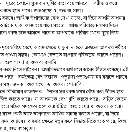
 দূরের কোনো সুসংবাদ খুশির বার্তা বয়ে আনবে। পরীক্ষার ভয়ে
 করতে হতে পারে। শুভ সংখ্যা ৭, শুভ রং সাদা।
ধ করবে। আর্থিক উপার্জনের যোগ দেখা যাচ্ছে, যা দিয়ে আপনি আপনার
নের আটকে থাকা কাজ হয়ে যাবে সহজে। আজ পরিবারকে সময় দিলে
োনো কাজ চলে আসতে পারে যা আপনাকে পরিবার থেকে দূরে নিয়ে
ুকে দূরে সরিয়ে রেখে কাজে মেতে থাকুন, না হলে এগুলো আপনার শরীরে
ফেরত পাওয়া সম্ভব। কোথাও বেড়াতে যাওয়ার পরিকল্পনা করতে পারেন।
শুভ সংখ্যা ৪, শুভ রং বাদামি।
াগ করে নিতে চাইবেন। অযাচিতভাবে অর্থ চলে আসার ইঙ্গিত রয়েছে। এই
ে পারে। কর্মক্ষেত্র বেশ সহায়ক। পড়ুয়ারা পড়াশুনায় মন বসাতে পারবে
লে মঙ্গলজনক। শুভ সংখ্যা ৬, শুভ রং গোলাপি।
ত্তিতে বিনিয়োগ লাভজনক। দিনের সব কাজ সময় বেঁধে করা উচিত হবে।
্মিত করতে পারে। যা আপনাকে বেশ খুশি করতে পারে। বাড়ির কোনো
হলে সঠিক পদক্ষেপ গ্রহণ করা উচিত। শুভ সংখ্যা ৪, শুভ রং কালো।
ে বয়স্ক কেউ আজ আপনাকে আর্থিক সাহায্য করতে পারেন, যা দিয়ে
 কাটবে। ব্যবসার ক্ষেত্রে নতুন করে সিদ্ধান্ত নিতে হতে পারে, কিন্তু
্যা ৫, শুভ রং সবুজ।