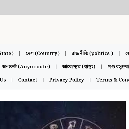
(State)
দেশ (Country)
রাজনীতি (politics )
জ
অন্যরুট (Anyo route)
আরোগ্যম (স্বাস্থ্য)
পশু বসুন্ধরা
 Us
Contact
Privacy Policy
Terms & Con