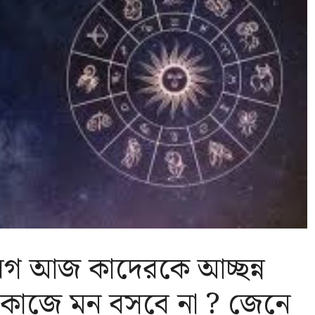
 আজ কাদেরকে আচ্ছন্ন
কাজে মন বসবে না ? জেনে