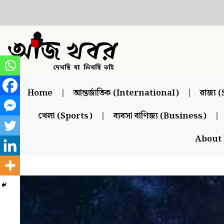
Home
আন্তর্জাতিক (International)
রাজ্য 
খেলা (Sports)
ব্যবসা বাণিজ্য (Business)
About