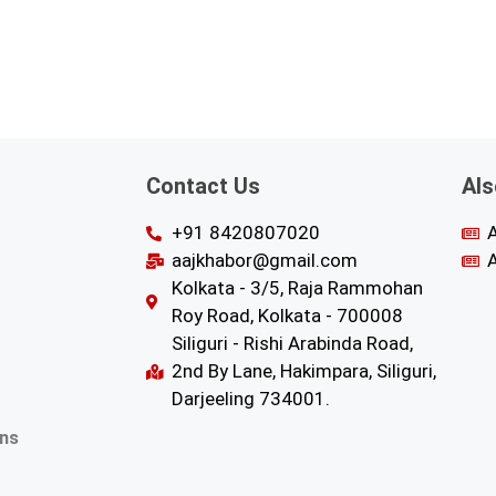
Contact Us
Als
+91 8420807020
A
aajkhabor@gmail.com
A
Kolkata - 3/5, Raja Rammohan
Roy Road, Kolkata - 700008
Siliguri - Rishi Arabinda Road,
2nd By Lane, Hakimpara, Siliguri,
Darjeeling 734001.
ons