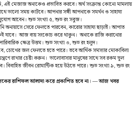
 এই মেজাজ অন্যকেও প্রভাবিত করবে। অর্থ সংক্রান্ত কোনো মামলায়
াথে ভালো সময় কাটবে। আপনার সঙ্গী আপনাকে সমর্থন ও সাহায্য
সুযোগ আবেন। শুভ সংখ্যা ৫, শুভ রং সবুজ।
নি অনায়াসে সেরে ফেলতে পারবেন, কারোর সাহায্য ছাড়াই। আপাত
শ্ন থেকেই যাবে। আজ ব্যয় সংকোচ করে থাকুন। অন্যকে রাজি করানোর
রিবারিক ক্ষেত্র উত্তম। শুভ সংখ্যা ৩, শুভ রং হলুদ।
, চোখের জল ফেলতে হতে পারে। তবে আর্থিক সমস্যার মোকাবিলা
ত্রণে রাখার চেষ্টা করুন। ভালোবাসার মানুষের সাথে সব রকম ভুল
ে। বিবাহিত জীবন রোমান্টিক হয়ে উঠতে পারে। শুভ সংখ্যা ৯, শুভ রং
ের রাশিফল আলাদা করে প্রকাশিত হবে না
।
— আজ খবর