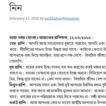
নিন
February 12, 2026
by
aajkhabor@arindam
আজ খবর (বাংলা) আজকের রাশিফল, ১২/০৬/২০২৬ :
মেষ রাশি :
আপনি আজ ভালোভাবে বুঝতে পারবেন, আপনি একা 
করে। দীর্ঘদিনের পাওনা টাকা উদ্ধার করা যাবে। কাউকে কোনো উপহা
আপনাকে বাধা দিয়ে আসছিল, তারা রণে ভঙ্গ দেবে। বিবাহিত জীবন
গোলাপি।
বৃষ রাশি :
হরেক রকম চিন্তা ভাবনা যত কম করবেন ততই মঙ্গল হবে।
বসবে না।. হালকা মেজাজে ঘুরে বেড়াতে ইচ্ছে করবে। বিনিয়োগ ক
নিন, কিন্তু দূরে যাবেন না। প্রেম ভাগ্য মধ্যম। বিবাহিত জীবন বেশ
মিথুন রাশি :
আপনার সাহস এবং ধৈর্য্য দুই আপনার উন্নতির প্রধান দ
করতে পারেন, তার জন্যে প্রয়োজনীয় মূলধন চলে আসবে। বকেয়া অর
যাবে। কাজের চাপে পরিবারকে সময় দিতে পারবেন না। সঙ্গী আপনা
কর্কট রাশি :
আজ আপনার কোনো ভালো আত্মীয় আপানকে উপকার