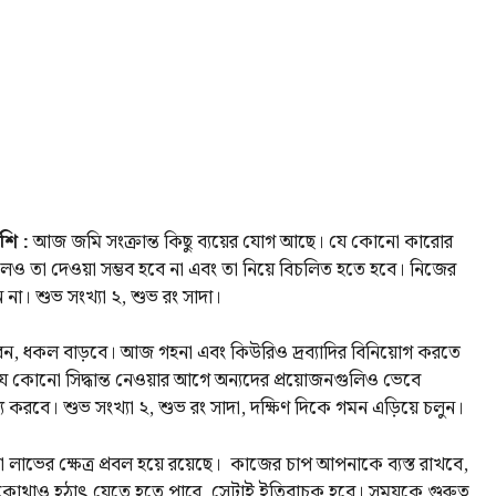
শি :
আজ জমি সংক্রান্ত কিছু ব্যয়ের যোগ আছে। যে কোনো কারোর
চাইলেও তা দেওয়া সম্ভব হবে না এবং তা নিয়ে বিচলিত হতে হবে। নিজের
না। শুভ সংখ্যা ২, শুভ রং সাদা।
যাবেন, ধকল বাড়বে। আজ গহনা এবং কিউরিও দ্রব্যাদির বিনিয়োগ করতে
যে কোনো সিদ্ধান্ত নেওয়ার আগে অন্যদের প্রয়োজনগুলিও ভেবে
্য করবে। শুভ সংখ্যা ২, শুভ রং সাদা, দক্ষিণ দিকে গমন এড়িয়ে চলুন।
 লাভের ক্ষেত্র প্রবল হয়ে রয়েছে। কাজের চাপ আপনাকে ব্যস্ত রাখবে,
 কোথাও হঠাৎ যেতে হতে পারে, সেটাই ইতিবাচক হবে। সময়কে গুরুত্ব