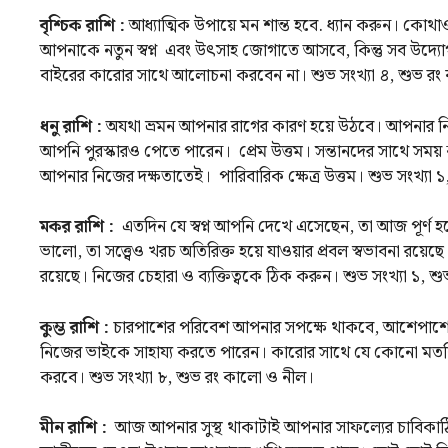
বৃশ্চিক রাশি :
আধ্যাত্মিক উপায়ে মন শান্ত হবে. ধ্যান করুন। ক
আপনাকে নতুন স্বপ্ন এবং উৎসাহ জোগাতে আসবে, কিন্তু সব উদ্যো
বাইরের কারোর সাথে আলোচনা করবেন না। শুভ সংখ্যা ৪, শুভ রং 
ধনু রাশি :
অযথা ভ্রমন আপনার রাগের কারণ হয়ে উঠবে। আপনার নি
আপনি পুরস্কারও পেতে পারেন। প্রেম উত্তম। সন্তানদের সাথে সময় 
আপনার নিজের দক্ষতাতেই। পারিবারিক ক্ষেত্র উত্তম। শুভ সংখ্যা
মকর রাশি :
এতদিন যে স্বপ্ন আপনি দেখে এসেছেন, তা আজ পূর্ণ হতে
ভালো, তা সত্ত্বেও খরচ অতিরিক্ত হয়ে যাওয়ার প্রবল স্বভাবনা রয়েছে।
রয়েছে। নিজের চেহারা ও ব্যক্তিত্বকে ঠিক করুন। শুভ সংখ্যা ১, 
কুম্ভ রাশি :
চারপাশের পরিবেশ আপনার সপক্ষে থাকবে, আশেপাশের 
নিজের ভাইকে সাহায্য করতে পারেন। কারোর সাথে যে কোনো মতব
করবে। শুভ সংখ্যা ৮, শুভ রং কালো ও নীল।
মীন রাশি :
আজ আপনার সুস্থ থাকাটাই আপনার সাফল্যের চাবিকাঠি