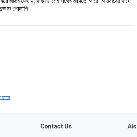
ষয়ে আগ্রহ দেখান, সাফল্য সেই পথেই আসতে পারে। পরিবারের সাথে
 শুভ রং গোলাপি।
ম্যাচে
Contact Us
Als