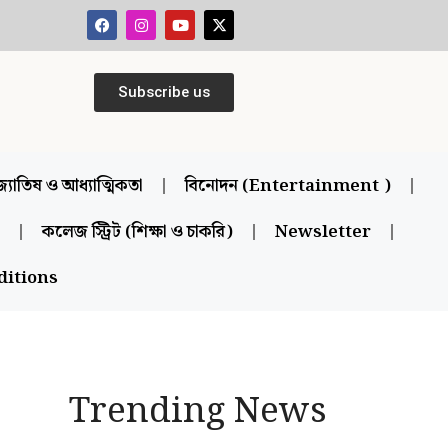
londonslot link alternatif
login congtogel
link slot online
slot deposit pulsa
togel online
bandar togel
togel online
togel online
link slot gacor
link slot gacor
link slot gacor
congtogel
playaja
slot bet 200
slot online
slot wdyuk
congtogel
congtogel
congtogel
congtogel
hartacuan
hartacuan
situs slot gacor
slot dana
situs gacor resmi
hartacuan
indosloto
danatoto
slot gacor
slot gacor
slot gacor
slot gacor
situs slot toto
slot gacor
slot gacor
slot gacor
slot777
slot gacor
slot gacor
link slot
slot gacor
situs togel
slot gacor
slot gacor
slot gacor
slot gacor
wdyuk
slot gacor
slot toto
watitoto
situs slot
situs toto
situs toto
slot
slot
slot
slot
Subscribe us
্যোতিষ ও আধ্যাত্মিকতা
বিনোদন (Entertainment )
কলেজ স্ট্রিট (শিক্ষা ও চাকরি)
Newsletter
ditions
Trending News