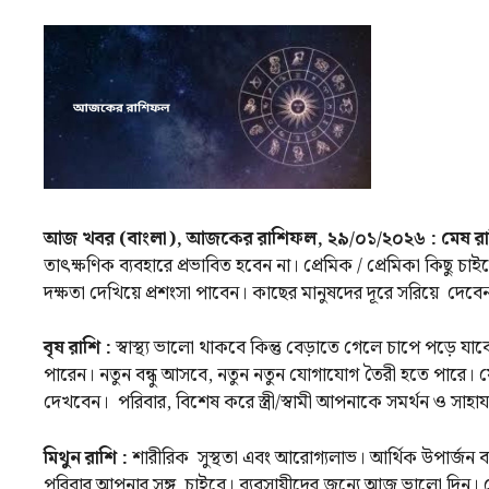
আজ খবর (বাংলা), আজকের রাশিফল, ২৯/০১/২০২৬ : মেষ রা
তাৎক্ষণিক ব্যবহারে প্রভাবিত হবেন না। প্রেমিক / প্রেমিকা কিছু 
দক্ষতা দেখিয়ে প্রশংসা পাবেন। কাছের মানুষদের দূরে সরিয়ে দেবেন 
বৃষ রাশি :
স্বাস্থ্য ভালো থাকবে কিন্তু বেড়াতে গেলে চাপে পড়ে 
পারেন। নতুন বন্ধু আসবে, নতুন নতুন যোগাযোগ তৈরী হতে পারে। 
দেখবেন। পরিবার, বিশেষ করে স্ত্রী/স্বামী আপনাকে সমর্থন ও সাহায
মিথুন রাশি :
শারীরিক সুস্থতা এবং আরোগ্যলাভ। আর্থিক উপার্জন বা
পরিবার আপনার সঙ্গ চাইবে। ব্যবসায়ীদের জন্যে আজ ভালো দিন।