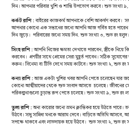
দিন। আপনার পরিবার খুশি ও শান্তি উপভোগ করবে। শুভ সংখ্যা ৯,
কর্কট রাশি :
বাইরের কাজকর্ম আপনাকে বেশি আকর্ষণ করবে। সন্তান
আপনার কোনো এক সন্তানের জন্যে আপনি আজ গর্বিত হতে পার
দিন জুড়ে। পরিবারের জন্যে সময় দিন. শুভ সংখ্যা ৩, শুভ রং হলুদ
সিংহ রাশি :
আপনি নিজের ক্ষমতা দেখাতে পারবেন, স্ত্রীকে নিয়ে ক
করবেন। প্রণয়ীর সাথে প্রেমের সেরা মুহূর্ত পাবেন। সঠিক সুযোগের
করুন। সিনেমা বা টিভি দেখে সময় কাটবে। শুভ সংখ্যা ২, শুভ রং 
কন্যা রাশি :
আজ একটা খুশির খবর আপনি পেতে চলেছেন যার জন্যে 
কোনো আত্মীয়াদের থেকে শুভ সংবাদ আসতে চলেছে। জীবনের সেরা 
পরিকল্পনাগুলো চূড়ান্ত রূপ পেতে চলেছে। শুভ সংখ্যা ৯, শুভ রং 
তুলা রাশি :
অন্য কারোর জন্যে ভ্রমন ক্লান্তিকর হয়ে উঠতে পারে। ত
উঠবে। সাধু সান্নিধ্য মনকে আরাম দেবে। বাড়িতে অতিথি আসবে, আত্মী
সপক্ষে থাকবে এবং লাভদায়ক হয়ে উঠবে। শুভ সংখ্যা ২, শুভ রং স