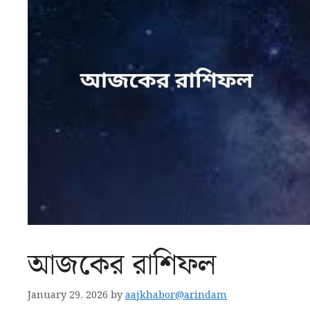
আজকের রাশিফল
January 29, 2026
by
aajkhabor@arindam