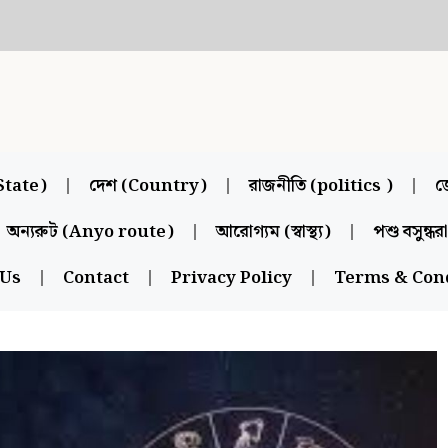
(State)
দেশ (Country)
রাজনীতি (politics )
জ
অন্যরুট (Anyo route)
আরোগ্যম (স্বাস্থ্য)
পশু বসুন্ধরা
 Us
Contact
Privacy Policy
Terms & Con