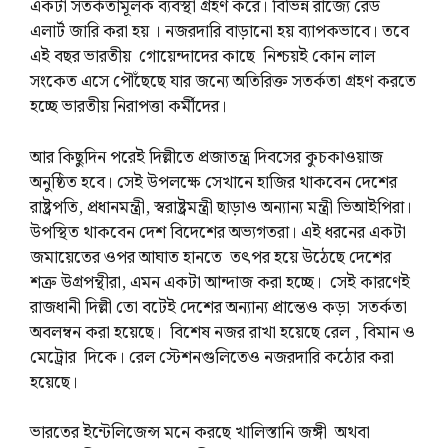
একটা সতর্কতামূলক ব্যবস্থা গ্রহণ করে। বিভিন্ন রাজ্যে রেড
এলার্ট জারি করা হয় । নজরদারি বাড়ানো হয় ব্যাপকভাবে। তবে
এই বছর ভারতীয় গোয়েন্দাদের কাছে নিশ্চয়ই কোন লাল
সংকেত এসে পৌঁছেছে যার জন্যে অতিরিক্ত সতর্কতা গ্রহণ করতে
হচ্ছে ভারতীয় নিরাপত্তা কর্মীদের।
আর কিছুদিন পরেই দিল্লীতে প্রজাতন্ত্র দিবসের কুচকাওয়াজ
অনুষ্ঠিত হবে। সেই উপলক্ষে সেখানে হাজির থাকবেন দেশের
রাষ্ট্রপতি, প্রধানমন্ত্রী, স্বরাষ্ট্রমন্ত্রী ছাড়াও অন্যান্য মন্ত্রী ভিআইপিরা।
উপস্থিত থাকবেন দেশ বিদেশের অভ্যগতরা। এই ধরনের একটা
জমায়েতের ওপর আঘাত হানতে তৎপর হয়ে উঠেছে দেশের
শত্রু উগ্রপন্থীরা, এমন একটা আন্দাজ করা হচ্ছে। সেই কারণেই
রাজধানী দিল্লী তো বটেই দেশের অন্যান্য প্রান্তেও কড়া সতর্কতা
অবলম্বন করা হয়েছে। বিশেষ নজর রাখা হয়েছে রেল , বিমান ও
মেট্রোর দিকে। রেল স্টেশনগুলিতেও নজরদারি কঠোর করা
হয়েছে।
ভারতের ইন্টেলিজেন্স মনে করছে খালিস্তানি জঙ্গী অথবা