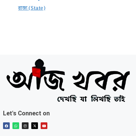
রাজ্য (State)
Let's Connect on