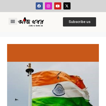
londonslot link alternatif
login congtogel
link slot online
slot deposit pulsa
togel online
bandar togel
togel online
togel online
link slot gacor
link slot gacor
link slot gacor
congtogel
playaja
slot bet 200
slot online
slot wdyuk
congtogel
congtogel
congtogel
congtogel
hartacuan
hartacuan
situs slot gacor
slot dana
situs gacor resmi
hartacuan
indosloto
danatoto
slot gacor
slot gacor
slot gacor
slot gacor
situs slot toto
slot gacor
slot gacor
slot gacor
slot777
slot gacor
slot gacor
link slot
slot gacor
situs togel
slot gacor
slot gacor
slot gacor
slot gacor
wdyuk
slot gacor
slot toto
watitoto
situs slot
situs toto
situs toto
slot
slot
slot
slot
Subscribe us