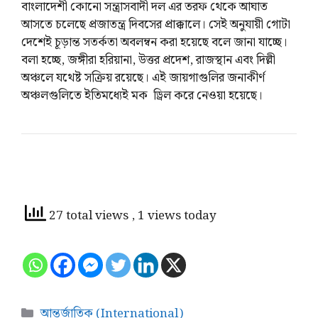
বাংলাদেশী কোনো সন্ত্রাসবাদী দল এর তরফ থেকে আঘাত
আসতে চলেছে প্রজাতন্ত্র দিবসের প্রাক্কালে। সেই অনুযায়ী গোটা
দেশেই চূড়ান্ত সতর্কতা অবলম্বন করা হয়েছে বলে জানা যাচ্ছে।
বলা হচ্ছে, জঙ্গীরা হরিয়ানা, উত্তর প্রদেশ, রাজস্থান এবং দিল্লী
অঞ্চলে যথেষ্ট সক্রিয় রয়েছে। এই জায়গাগুলির জনাকীর্ণ
অঞ্চলগুলিতে ইতিমধ্যেই মক ড্রিল করে নেওয়া হয়েছে।
27 total views
, 1 views today
আন্তর্জাতিক (International)