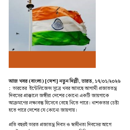
আজ খবর (বাংলা) [দেশ] নতুন দিল্লী, ভারত, ১৭/০১/২০২৬
:
ভারতের ইন্টেলিজেন্স সূত্রে খবর আসছে আগামী প্রজাততন্ত্র
দিবসের প্রাক্কালে জঙ্গীরা দেশের কোনো একটি জায়গাকে
আক্রমণের লক্ষ্যবস্তু হিসেবে বেছে নিতে পারে। নাশকতার চেষ্টা
হতে পারে দেশের যে কোনো জায়গায়।
প্রতি বছরই ভারত প্রজাতন্ত্র দিবস ও স্বাধীনতা দিবসের আগে