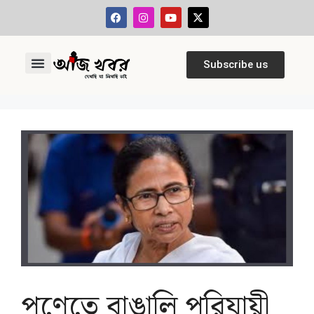
londonslot link alternatif
login congtogel
link slot online
slot deposit pulsa
togel online
bandar togel
togel online
togel online
link slot gacor
link slot gacor
link slot gacor
congtogel
playaja
slot bet 200
slot online
slot wdyuk
congtogel
congtogel
congtogel
congtogel
hartacuan
hartacuan
situs slot gacor
slot dana
situs gacor resmi
hartacuan
indosloto
danatoto
slot gacor
slot gacor
slot gacor
slot gacor
situs slot toto
slot gacor
slot gacor
slot gacor
slot777
slot gacor
slot gacor
link slot
slot gacor
situs togel
slot gacor
slot gacor
slot gacor
slot gacor
wdyuk
slot gacor
slot toto
watitoto
situs slot
situs toto
situs toto
slot
slot
slot
slot
Subscribe us
পুণেতে বাঙালি পরিযায়ী